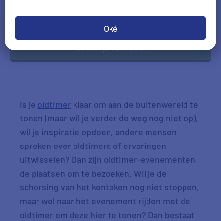
DD-MM-JJJJ
*Gegevens hoofdbestuurder
Oké
Check je voordeel
Is je
oldtimer
klaar om aan de buitenwereld te
tonen (maar wil je verder de weg nog niet op),
wil je inspiratie opdoen, andere mensen
spreken over oldtimers of ervaringen
uitwisselen? Dan zijn oldtimer-evenementen
de plaatsen om te bezoeken. Wil je de
schorsing van het kenteken nog niet stoppen,
maar wel naar het evenement rijden met de
oldtimer om deze hier te tonen? Dan bestaat