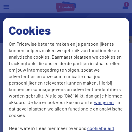
a
Cookies
Oldtimer-evenementen
Bespaar tot
€535,- per jaar
Om Pricewise beter te maken en je persoonlijker te
kunnen helpen, maken we gebruik van functionele en
Vul je kenteken in
analytische cookies. Daarnaast plaatsen we cookies en
trackingtools die ons en derde partijen in staat stellen
om jouw internetgedrag te volgen, zodat we
advertenties en onze communicatie naar jou
Kenteken onbekend
persoonlijker en relevanter kunnen maken. Hierbij
kunnen persoonsgegevens en advertentie-identifiers
Postcode
Huisnr + Toevoeging
worden gebruikt. Als je op “Oké” klikt, dan ga je hiermee
akkoord. Je kan er ook voor kiezen om te
weigeren
. In
dat geval plaatsen we alleen functionele en analytische
cookies.
Geboortedatum
Meer weten? Lees hier meer over ons
cookiebeleid
.