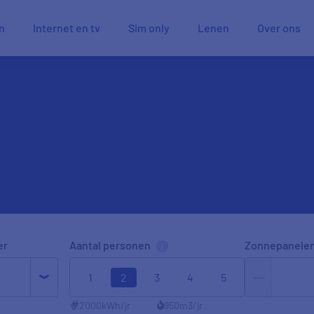
n
Internet en tv
Sim only
Lenen
Over ons
er
Aantal personen
Zonnepanele
1
2
3
4
5
2000
kWh/jr
950
m3/jr