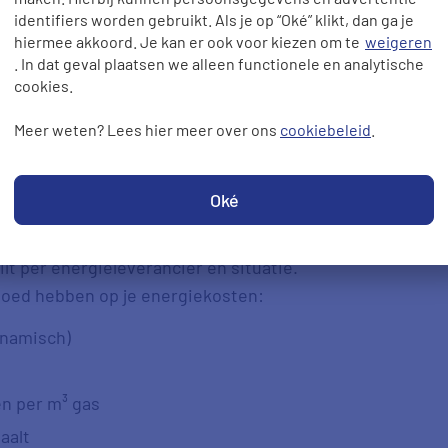
identifiers worden gebruikt. Als je op “Oké” klikt, dan ga je
 waarbij de
stroomprijs
per kwartier of
hiermee akkoord. Je kan er ook voor kiezen om te
weigeren
k contract het beste bij je past, hangt
. In dat geval plaatsen we alleen functionele en analytische
actief je met je energiecontract bezig
cookies.
Meer weten? Lees hier meer over ons
cookiebeleid
.
s van je
Oké
fhankelijk?
lt per energieleverancier en situatie.
nvloed hebben op je energiekosten:
ynamisch)
n per m³ gas
aalt