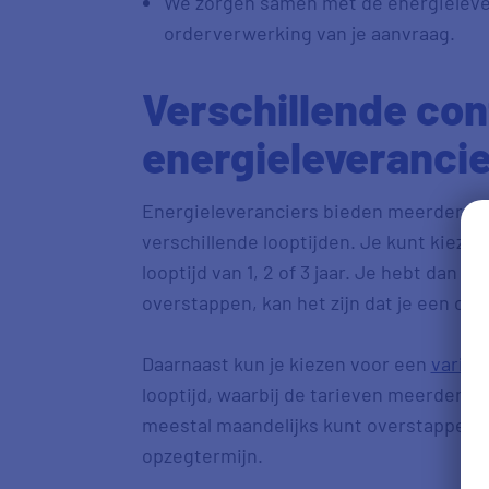
We zorgen samen met de energielever
orderverwerking van je aanvraag.
Verschillende con
energieleveranci
Energieleveranciers bieden meerdere 
verschillende looptijden. Je kunt kieze
looptijd van 1, 2 of 3 jaar. Je hebt dan ve
overstappen, kan het zijn dat je een o
Daarnaast kun je kiezen voor een
variab
looptijd, waarbij de tarieven meerdere 
meestal maandelijks kunt overstappen, 
opzegtermijn.