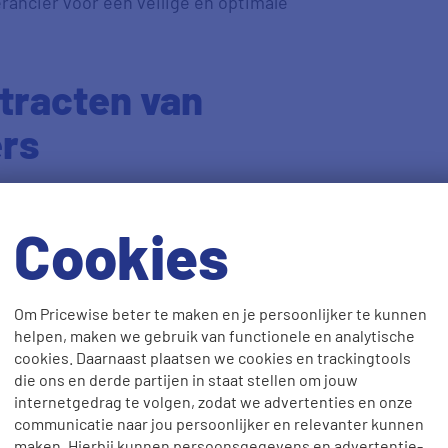
ancier voor een veilige en optimale
tracten van
ers
energiecontracten aan met
n voor een
vast contract
met een
Cookies
el zekerheid, maar als je wil
pzegvergoeding moet betalen.
Om Pricewise beter te maken en je persoonlijker te kunnen
el contract
met een onbepaalde
helpen, maken we gebruik van functionele en analytische
cookies. Daarnaast plaatsen we cookies en trackingtools
keren per jaar kunnen veranderen en je
die ons en derde partijen in staat stellen om jouw
mits je rekening houdt met de
internetgedrag te volgen, zodat we advertenties en onze
communicatie naar jou persoonlijker en relevanter kunnen
maken. Hierbij kunnen persoonsgegevens en advertentie-