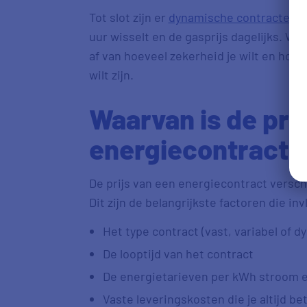
Tot slot zijn er
dynamische contracten
,
uur wisselt en de gasprijs dagelijks. Wel
af van hoeveel zekerheid je wilt en hoe 
wilt zijn.
Waarvan is de prij
energiecontract a
De prijs van een energiecontract verschi
Dit zijn de belangrijkste factoren die i
Het type contract (vast, variabel of d
De looptijd van het contract
De energietarieven per kWh stroom e
Vaste leveringskosten die je altijd bet