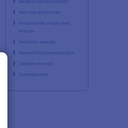
Variabel energiecontract
Vast energiecontract
Veelgestelde vragen over
energie
Verhuizen energie
Verwachting energieprijzen
Zakelijke energie
Zonnepanelen