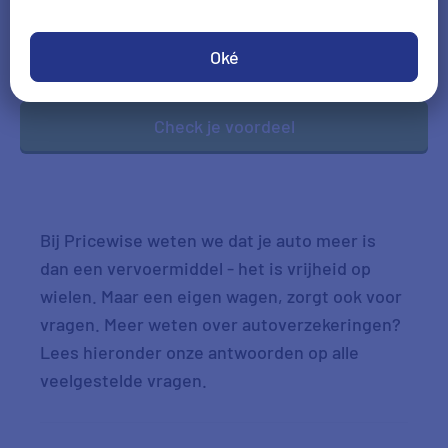
DD-MM-JJJJ
Oké
*Gegevens hoofdbestuurder
Check je voordeel
Bij Pricewise weten we dat je auto meer is
dan een vervoermiddel - het is vrijheid op
wielen. Maar een eigen wagen, zorgt ook voor
vragen. Meer weten over autoverzekeringen?
Lees hieronder onze antwoorden op alle
veelgestelde vragen.