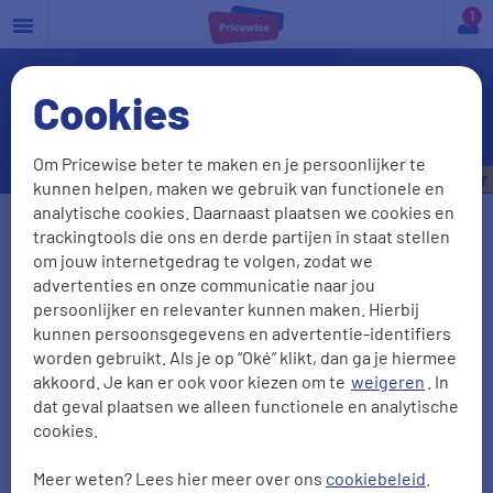
a
Cookies
Veelgestelde vragen
autoverzekering
Om Pricewise beter te maken en je persoonlijker te
Bespaar tot
€535,- per jaar
kunnen helpen, maken we gebruik van functionele en
analytische cookies. Daarnaast plaatsen we cookies en
Vul je kenteken in
trackingtools die ons en derde partijen in staat stellen
om jouw internetgedrag te volgen, zodat we
advertenties en onze communicatie naar jou
persoonlijker en relevanter kunnen maken. Hierbij
Kenteken onbekend
kunnen persoonsgegevens en advertentie-identifiers
worden gebruikt. Als je op “Oké” klikt, dan ga je hiermee
Postcode
Huisnr + Toevoeging
akkoord. Je kan er ook voor kiezen om te
weigeren
. In
dat geval plaatsen we alleen functionele en analytische
cookies.
Meer weten? Lees hier meer over ons
cookiebeleid
.
Geboortedatum