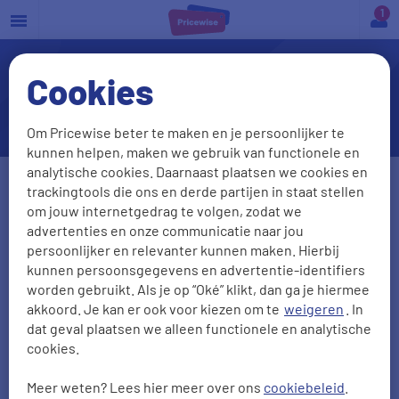
a
Cookies
Hoe kan ik mijn Interpolis-
zorgverzekering opzeggen?
Om Pricewise beter te maken en je persoonlijker te
kunnen helpen, maken we gebruik van functionele en
analytische cookies. Daarnaast plaatsen we cookies en
Geslacht
trackingtools die ons en derde partijen in staat stellen
om jouw internetgedrag te volgen, zodat we
Man
Vrouw
advertenties en onze communicatie naar jou
persoonlijker en relevanter kunnen maken. Hierbij
Geboortedatum
Postcode
kunnen persoonsgegevens en advertentie-identifiers
worden gebruikt. Als je op “Oké” klikt, dan ga je hiermee
DD-MM-JJJJ
akkoord. Je kan er ook voor kiezen om te
weigeren
. In
dat geval plaatsen we alleen functionele en analytische
cookies.
Gezinsleden
meeverzekeren
?
Ja
Nee
Meer weten? Lees hier meer over ons
cookiebeleid
.