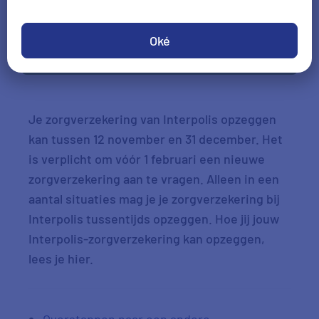
Oké
Check je voordeel
Je zorgverzekering van Interpolis opzeggen
kan tussen 12 november en 31 december. Het
is verplicht om vóór 1 februari een nieuwe
zorgverzekering aan te vragen. Alleen in een
aantal situaties mag je je zorgverzekering bij
Interpolis tussentijds opzeggen. Hoe jij jouw
Interpolis-zorgverzekering kan opzeggen,
lees je hier.