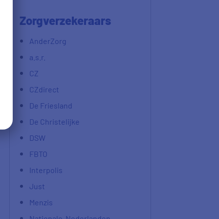
Zorgverzekeraars
AnderZorg
a.s.r.
CZ
CZdirect
De Friesland
De Christelijke
DSW
FBTO
Interpolis
Just
Menzis
Nationale-Nederlanden