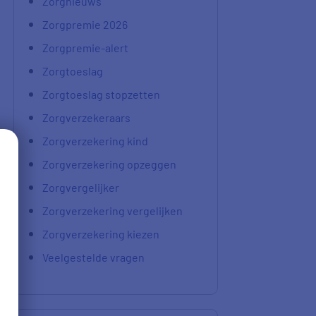
Zorgnieuws
Zorgpremie 2026
Zorgpremie-alert
Zorgtoeslag
Zorgtoeslag stopzetten
Zorgverzekeraars
Zorgverzekering kind
Zorgverzekering opzeggen
Zorgvergelijker
Zorgverzekering vergelijken
Zorgverzekering kiezen
Veelgestelde vragen