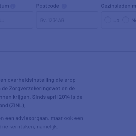
atum
Postcode
Gezinsleden
m
JJ
Ja
N
en overheidsinstelling die erop
ia de Zorgverzekeringswet en de
nen krijgen. Sinds april 2014 is de
and (ZINL).
een een adviesorgaan, maar ook een
drie kerntaken, namelijk: