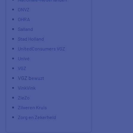
ONVZ
OHRA
Salland
Stad Holland
UnitedConsumers VGZ
Univé
VGZ
VGZ b
ewuzt
VinkVink
ZieZo
Zilveren Kruis
Zorg en Zekerheid