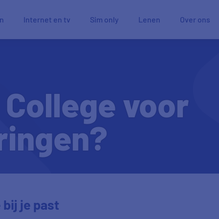
en
Internet en tv
Sim only
Lenen
Over ons
 College voor
ringen?
bij je past